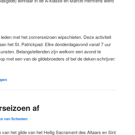
thiasgilde) winnaar in de A-klasse en Marcel Hermens werd
 leden met het zomerseizoen wipschieten. Deze activiteit
in aan het St. Patrickpad. Elke donderdagavond vanaf 7 uur
tkunsten. Belangstellenden zijn welkom een avond te
op met een van de gildebroeders of bel de deken-schrijver:
ppen
erseizoen af
ke van Schooten
 van het gilde van het Heilig Sacrament des Altaars en Sint