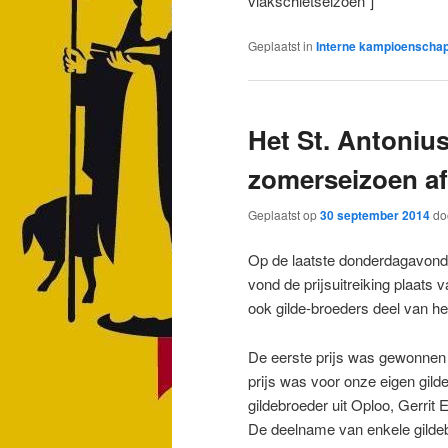
vlakschietseizoen”]
Geplaatst in
Interne kampioenscha
Het St. Antonius
zomerseizoen af
Geplaatst op
30 september 2014
do
Op de laatste donderdagavond 
vond de prijsuitreiking plaats
ook gilde-broeders deel van het
De eerste prijs was gewonnen
prijs was voor onze eigen gil
gildebroeder uit Oploo, Gerrit 
De deelname van enkele gildeb