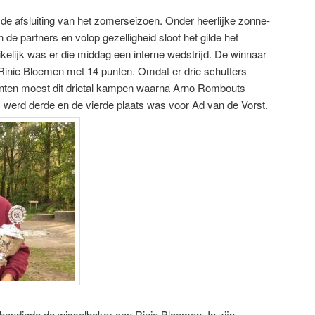
 afsluiting van het zomerseizoen. Onder heerlijke zonne-
n de partners en volop gezelligheid sloot het gilde het
kelijk was er die middag een interne wedstrijd. De winnaar
 Rinie Bloemen met 14 punten. Omdat er drie schutters
unten moest dit drietal kampen waarna Arno Rombouts
werd derde en de vierde plaats was voor Ad van de Vorst.
andigde de wisselbeker aan Rinie Bloemen. In zijn