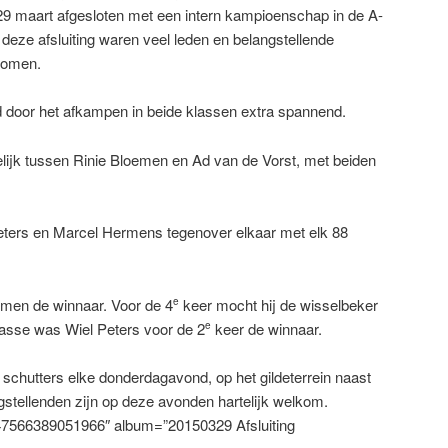
9 maart afgesloten met een intern kampioenschap in de A-
 deze afsluiting waren veel leden en belangstellende
ekomen.
 door het afkampen in beide klassen extra spannend.
delijk tussen Rinie Bloemen en Ad van de Vorst, met beiden
eters en Marcel Hermens tegenover elkaar met elk 88
emen de winnaar. Voor de 4
keer mocht hij de wisselbeker
e
lasse was Wiel Peters voor de 2
keer de winnaar.
e
 schutters elke donderdagavond, op het gildeterrein naast
gstellenden zijn op deze avonden hartelijk welkom.
47566389051966″ album=”20150329 Afsluiting