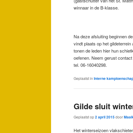
(gastschutter van het St. Mat
winnaar in de B-klasse.
Na deze afsluiting beginnen de
vindt plaats op het gildeterre
tonen de leden hier hun schie
oefenen. Neem gerust contact 
tel. 06-16040298.
Geplaatst in
Interne kampioenscha
Gilde sluit wint
Geplaatst op
2 april 2015
door
Maai
Het winterseizoen vlakschieten