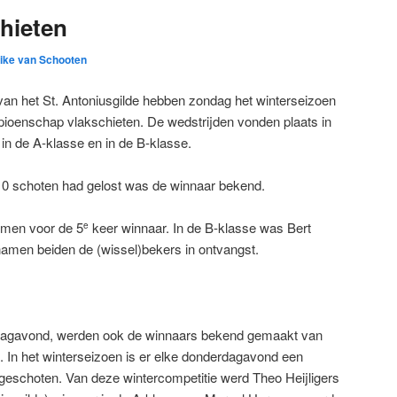
hieten
ike van Schooten
van het St. Antoniusgilde hebben zondag het winterseizoen
pioenschap vlakschieten. De wedstrijden vonden plaats in
in de A-klasse en in de B-klasse.
 10 schoten had gelost was de winnaar bekend.
emen voor de 5
keer winnaar. In de B-klasse was Bert
e
namen beiden de (wissel)bekers in ontvangst.
dagavond, werden ook de winnaars bekend gemaakt van
. In het winterseizoen is er elke donderdagavond een
 geschoten. Van deze wintercompetitie werd Theo Heijligers