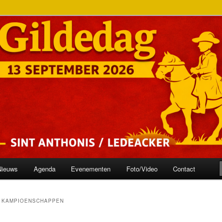
onis
ilde
Nieuws
Agenda
Evenementen
Foto/Video
Contact
E KAMPIOENSCHAPPEN