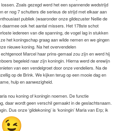
 te lossen. Zoals gezegd werd het een spannende wedstrijd
n er nog 7 schutters die serieus de strijd met elkaar aan
nthousiast publiek (waaronder onze gildezuster Nellie de
 daarmee ook het aantal missers. Het 178ste schot
loste iedereen van die spanning, de vogel lag in stukken
t ze het koningschap graag aan wilde nemen en we gingen
onze nieuwe koning. Na het overvendelen
echtgenoot Marcel haar prins-gemaal zou zijn en werd hij
boers begeleid naar zijn koningin. Hierna werd de erewijn
ieten van een vendelgroet door onze vendeliers. Na de
 gezellig op de Brink. We kijken terug op een mooie dag en
name, hulp en aanwezigheid.
ia nou koning of koningin noemen. De functie
ning, daar wordt geen verschil gemaakt in de geslachtsnaam.
gin. Dus onze ‘gildekoning’ is ‘koningin’ Maria van Erp; ik