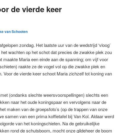
or de vierde keer
ke van Schooten
fgelopen zondag. Het laatste uur van de wedstrijd ‘vloog’
s het wachten op het schot dat precies de zwakke plek zou
t maakte Maria een einde aan de spanning; om vijf voor
ur schieten) raakte ze de vogel vol op die zwakke plek en
 Voor de vierde keer schoot Maria zichzelf tot koning van
met (ondanks slechte weersvoorspellingen) slechts een
rekken naar het oude koningspaar en vervolgens naar de
 het maken van de groepsfoto’s (op de trappen van onze
e samen van een prima koffietafel bij Van Kol. Aldaar werd
volgorde van het koningschieten. Na de gebruikelijke
 trekken rond de schutsboom, mocht onze gildeheer de boom