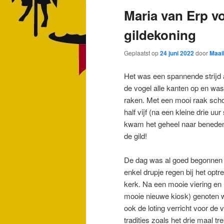
Maria van Erp vo
gildekoning
Geplaatst op
24 juni 2022
door
Maai
Het was een spannende strijd a
de vogel alle kanten op en wa
raken. Met een mooi raak scho
half vijf (na een kleine drie u
kwam het geheel naar beneden.
de gild!
De dag was al goed begonnen 
enkel drupje regen bij het opt
kerk. Na een mooie viering en
mooie nieuwe kiosk) genoten w
ook de loting verricht voor de 
tradities zoals het drie maal