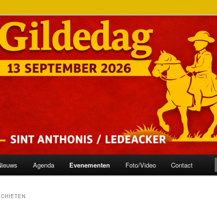
onis
ilde
Nieuws
Agenda
Evenementen
Foto/Video
Contact
SCHIETEN