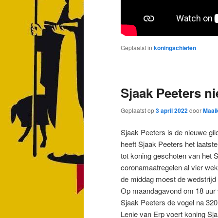
Geplaatst in
koningschieten
Sjaak Peeters n
Geplaatst op
3 april 2022
door
Maai
Sjaak Peeters is de nieuwe gi
heeft Sjaak Peeters het laats
tot koning geschoten van het S
coronamaatregelen al vier wek
de middag moest de wedstrijd 
Op maandagavond om 18 uur we
Sjaak Peeters de vogel na 320
Lenie van Erp voert koning Sj