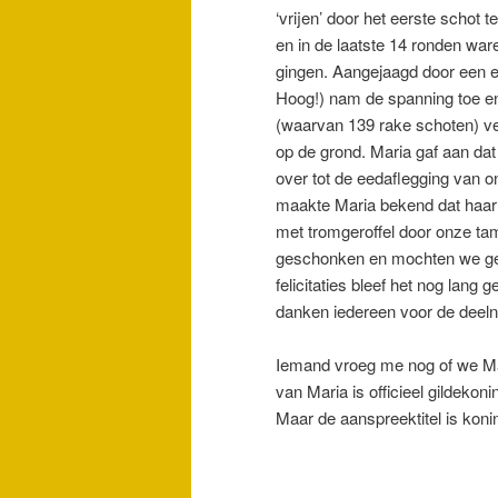
‘vrijen’ door het eerste schot
en in de laatste 14 ronden ware
gingen. Aangejaagd door een e
Hoog!) nam de spanning toe en
(waarvan 139 rake schoten) ver
op de grond. Maria gaf aan da
over tot de eedaflegging van 
maakte Maria bekend dat haar 
met tromgeroffel door onze tam
geschonken en mochten we gen
felicitaties bleef het nog lang
danken iedereen voor de deel
Iemand vroeg me nog of we Mar
van Maria is officieel gildeko
Maar de aanspreektitel is konin