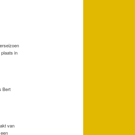
terseizoen
plaats in
s Bert
akt van
 een