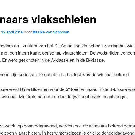
naars vlakschieten
p
22 april 2016
door
Maaike van Schooten
oeders en –zusters van het St. Antoniusgilde hebben zondag het win
 met een intern kampioenschap vlakschieten. De wedstrijden vonden 
. Er werd geschoten in de A-klasse en in de B-klasse.
reen zijn serie van 10 schoten had gelost was de winnaar bekend.
lasse werd Rinie Bloemen voor de 5
keer winnaar. In de B-klasse wa
e
winnaar. Met trots namen beiden de (wissel)bekers in ontvangst.
ze week, op donderdagavond, werden ook de winnaars bekend gema
seizoen vlakschieten. In het winterseizoen is er elke donderdagavond