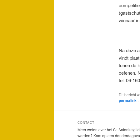
competitie
(gastschut
winnaar in
Na deze af
vindt plaa
tonen de l
oefenen. N
tel. 06-16
Dit bericht 
permalink
.
CONTACT
Meer weten over het St. Antoniusgild
worden? Kom op een donderdagavo