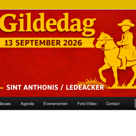
onis
ilde
Nieuws
Agenda
Evenementen
Foto/Video
Contact