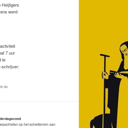
 Heijligers
rmens werd
tiviteit
naf 7 uur
 te
schrijver:
rk de
nderdagavond
ipschieten op het schietterrein aan