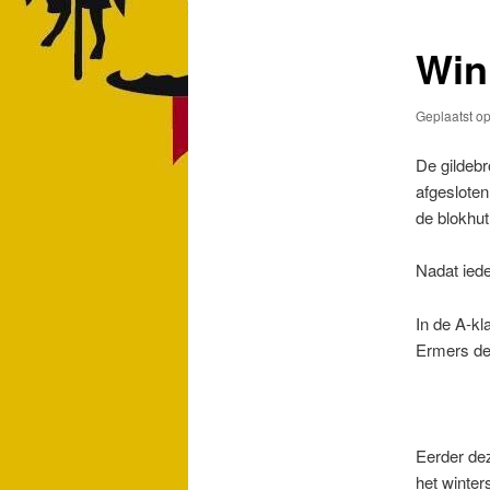
Win
Geplaatst o
De gildebr
afgesloten
de blokhut
Nadat iede
In de A-k
Ermers de 
Eerder de
het winter