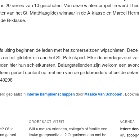
 in 20 series van 10 geschoten. Van deze wintercompetitie werd Theo
ter van het St. Matthiasgilde) winnaar in de A-klasse en Marcel He
 de B-klasse.
sluiting beginnen de leden met het zomerseizoen wipschieten. Deze ac
ts op het gildeterrein aan het St. Patrickpad. Elke donderdagavond va
eden hier hun schietkunsten. Belangstellenden zijn welkom een avond
eem gerust contact op met een van de gildebroeders of bel de deken-
040298.
werd geplaatst in
Interne kampioenschappen
door
Maaike van Schooten
. Bookma
GROEPSACTIVITEIT
AGENDA
e? Of lid
Wilt u met uw vrienden, collega's of familie een
Iedere do
nd gerust
leuke groepsactiviteit? Organiseer dan met het
Kruisboog-w