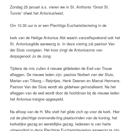
Zondag 25 januari a.s. vieren we in St. Anthonis “Groot St.
Tunnis” ofwel het Antoniusfeest.
Om 10.30 uur is er een Plechtige Eucharistieviering in de
kerk van de Heilige Antonius Abt waarin vanzelfsprekend ook het
St. Antoniusgilde aanwezig is. In deze viering zal pastoor Van
der Sluis voorgaan. Het koor zingt de Antoniusmis van
dorpsgenoot Jo de Jong.
Tijdens de mis zullen 4 nieuwe gildeleden de Eed van Trouw
afleggen. De nieuwe leden zijn: pastoor Norbert van der Sluis,
Marian van Tilborg – Reijntjes, Henk Deenen en Marcel Hermens.
Pastoor Van der Sluis wordt als gildeheer geïnstalleerd. Na het
afleggen van de eed wordt door de hoofdman bij de nieuwe leden
het Antonius-insigne opgespeld.
Na afloop van de H. Mis stelt het gilde zich op voor de kerk. Hier
zal de plechtige overvende-ling plaatsvinden van de koning, het
kerkelijke gezag en wereldlijke gezag. Iedereen is van harte
uitgenodigd in deze Plechtige Eucharistieviering aanwezig te zijn.