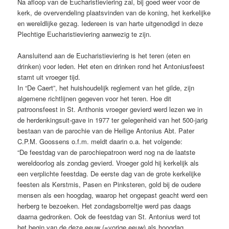
Na afloop van de Eucharistieviering zal, bij goed weer voor de
kerk, de overvendeling plaatsvinden van de koning, het kerkelijke
en wereldlijke gezag. Iedereen is van harte uitgenodigd in deze
Plechtige Eucharistieviering aanwezig te zijn.
Aansluitend aan de Eucharistieviering is het teren (eten en
drinken) voor leden. Het eten en drinken rond het Antoniusfeest
stamt uit vroeger tijd.
In “De Caert”, het huishoudelijk reglement van het gilde, zijn
algemene richtlijnen gegeven voor het teren. Hoe dit
patroonsfeest in St. Anthonis vroeger gevierd werd lezen we in
de herdenkingsuit-gave in 1977 ter gelegenheid van het 500-jarig
bestaan van de parochie van de Heilige Antonius Abt. Pater
C.P.M. Goossens o.f.m. meldt daarin o.a. het volgende:
“De feestdag van de parochiepatroon werd nog na de laatste
wereldoorlog als zondag gevierd. Vroeger gold hij kerkelijk als
een verplichte feestdag. De eerste dag van de grote kerkelijke
feesten als Kerstmis, Pasen en Pinksteren, gold bij de oudere
mensen als een hoogdag, waarop het ongepast geacht werd een
herberg te bezoeken. Het zondagsborreltje werd pas daags
daarna gedronken. Ook de feestdag van St. Antonius werd tot
het begin van de deze eeuw (=vorige eeuw) als hoogdag