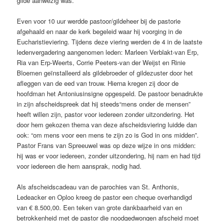
gilde aanwezig was.
Even voor 10 uur werdde pastoor/gildeheer bij de pastorie
afgehaald en naar de kerk begeleid waar hij voorging in de
Eucharistieviering. Tijdens deze viering werden de 4 in de laatste
ledenvergadering aangenomen leden: Marleen Verblakt-van Erp,
Ria van Erp-Weerts, Corrie Peeters-van der Weijst en Rinie
Bloemen geïnstalleerd als gildebroeder of gildezuster door het
afleggen van de eed van trouw. Hierna kregen zij door de
hoofdman het Antoniusinsigne opgespeld. De pastoor benadrukte
in zijn afscheidspreek dat hij steeds“mens onder de mensen”
heeft willen zijn, pastor voor iedereen zonder uitzondering. Het
door hem gekozen thema van deze afscheidsviering luidde dan
ook: “om mens voor een mens te zijn zo is God in ons midden”.
Pastor Frans van Spreeuwel was op deze wijze in ons midden:
hij was er voor iedereen, zonder uitzondering, hij nam en had tijd
voor iedereen die hem aansprak, nodig had.
Als afscheidscadeau van de parochies van St. Anthonis,
Ledeacker en Oploo kreeg de pastor een cheque overhandigd
van € 8.500,00. Een teken van grote dankbaarheid van en
betrokkenheid met de pastor die noodgedwongen afscheid moet