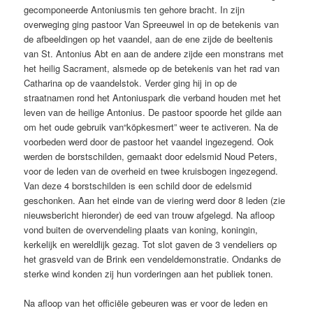
gecomponeerde Antoniusmis ten gehore bracht. In zijn
overweging ging pastoor Van Spreeuwel in op de betekenis van
de afbeeldingen op het vaandel, aan de ene zijde de beeltenis
van St. Antonius Abt en aan de andere zijde een monstrans met
het heilig Sacrament, alsmede op de betekenis van het rad van
Catharina op de vaandelstok. Verder ging hij in op de
straatnamen rond het Antoniuspark die verband houden met het
leven van de heilige Antonius. De pastoor spoorde het gilde aan
om het oude gebruik van“köpkesmert” weer te activeren. Na de
voorbeden werd door de pastoor het vaandel ingezegend. Ook
werden de borstschilden, gemaakt door edelsmid Noud Peters,
voor de leden van de overheid en twee kruisbogen ingezegend.
Van deze 4 borstschilden is een schild door de edelsmid
geschonken. Aan het einde van de viering werd door 8 leden (zie
nieuwsbericht hieronder) de eed van trouw afgelegd. Na afloop
vond buiten de overvendeling plaats van koning, koningin,
kerkelijk en wereldlijk gezag. Tot slot gaven de 3 vendeliers op
het grasveld van de Brink een vendeldemonstratie. Ondanks de
sterke wind konden zij hun vorderingen aan het publiek tonen.
Na afloop van het officiële gebeuren was er voor de leden en