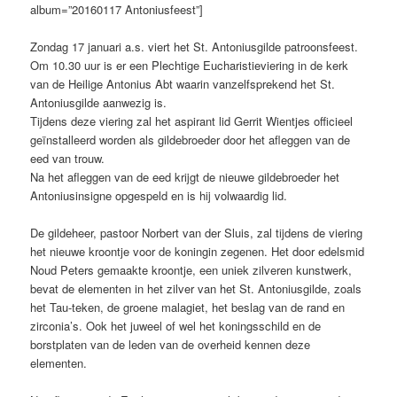
album=”20160117 Antoniusfeest”]
Zondag 17 januari a.s. viert het St. Antoniusgilde patroonsfeest.
Om 10.30 uur is er een Plechtige Eucharistieviering in de kerk
van de Heilige Antonius Abt waarin vanzelfsprekend het St.
Antoniusgilde aanwezig is.
Tijdens deze viering zal het aspirant lid Gerrit Wientjes officieel
geïnstalleerd worden als gildebroeder door het afleggen van de
eed van trouw.
Na het afleggen van de eed krijgt de nieuwe gildebroeder het
Antoniusinsigne opgespeld en is hij volwaardig lid.
De gildeheer, pastoor Norbert van der Sluis, zal tijdens de viering
het nieuwe kroontje voor de koningin zegenen. Het door edelsmid
Noud Peters gemaakte kroontje, een uniek zilveren kunstwerk,
bevat de elementen in het zilver van het St. Antoniusgilde, zoals
het Tau-teken, de groene malagiet, het beslag van de rand en
zirconia’s. Ook het juweel of wel het koningsschild en de
borstplaten van de leden van de overheid kennen deze
elementen.