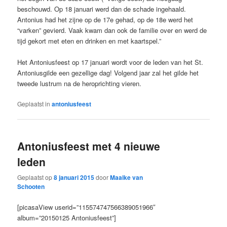
beschouwd. Op 18 januari werd dan de schade ingehaald.
Antonius had het zijne op de 17e gehad, op de 18e werd het
“varken” gevierd. Vaak kwam dan ook de familie over en werd de
tijd gekort met eten en drinken en met kaartspel.”
Het Antoniusfeest op 17 januari wordt voor de leden van het St.
Antoniusgilde een gezellige dag! Volgend jaar zal het gilde het
tweede lustrum na de heroprichting vieren.
Geplaatst in
antoniusfeest
Antoniusfeest met 4 nieuwe
leden
Geplaatst op
8 januari 2015
door
Maaike van
Schooten
[picasaView userid=”115574747566389051966″
album=”20150125 Antoniusfeest”]