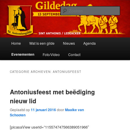
Spring
Spring
Het schuttersgilde van St. Anthonis
naar
naar
Zoek
de
de
primaire
secundaire
St. Antoniusgilde
inhoud
inhoud
Hoofdmenu
Home
Wat is een gilde
Nieuws
Agenda
Evenementen
Foto/Video
Contact
CATEGORIE ARCHIEVEN:
ANTONIUSFEEST
Antoniusfeest met beëdiging
nieuw lid
Geplaatst op
11 januari 2016
door
Maaike van
Schooten
[picasaView userid=”115574747566389051966″