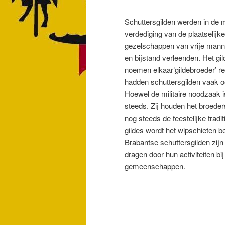
Schuttersgilden werden in de 
verdediging van de plaatselijk
gezelschappen van vrije manne
en bijstand verleenden. Het gi
noemen elkaar‘gildebroeder’ res
hadden schuttersgilden vaak o
Hoewel de militaire noodzaak 
steeds. Zij houden het broede
nog steeds de feestelijke trad
gildes wordt het wipschieten 
Brabantse schuttersgilden zij
dragen door hun activiteiten b
gemeenschappen.