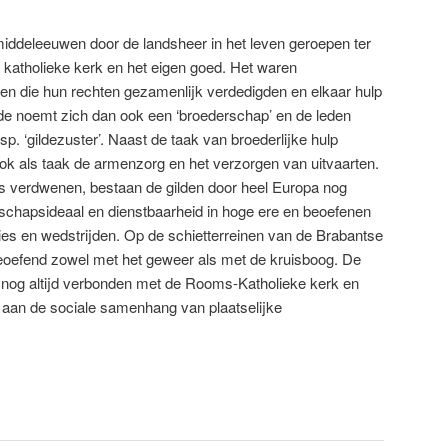
middeleeuwen door de landsheer in het leven geroepen ter
e katholieke kerk en het eigen goed. Het waren
n die hun rechten gezamenlijk verdedigden en elkaar hulp
lde noemt zich dan ook een ‘broederschap’ en de leden
p. ‘gildezuster’. Naast de taak van broederlijke hulp
ok als taak de armenzorg en het verzorgen van uitvaarten.
is verdwenen, bestaan de gilden door heel Europa nog
rschapsideaal en dienstbaarheid in hoge ere en beoefenen
ities en wedstrijden. Op de schietterreinen van de Brabantse
beoefend zowel met het geweer als met de kruisboog. De
n nog altijd verbonden met de Rooms-Katholieke kerk en
ij aan de sociale samenhang van plaatselijke