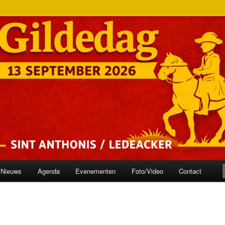
onis
ilde
Nieuws
Agenda
Evenementen
Foto/Video
Contact