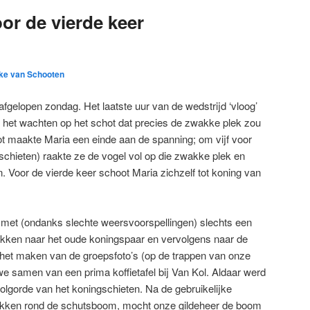
or de vierde keer
ke van Schooten
fgelopen zondag. Het laatste uur van de wedstrijd ‘vloog’
s het wachten op het schot dat precies de zwakke plek zou
t maakte Maria een einde aan de spanning; om vijf voor
ur schieten) raakte ze de vogel vol op die zwakke plek en
 Voor de vierde keer schoot Maria zichzelf tot koning van
met (ondanks slechte weersvoorspellingen) slechts een
rekken naar het oude koningspaar en vervolgens naar de
 het maken van de groepsfoto’s (op de trappen van onze
e samen van een prima koffietafel bij Van Kol. Aldaar werd
volgorde van het koningschieten. Na de gebruikelijke
 trekken rond de schutsboom, mocht onze gildeheer de boom