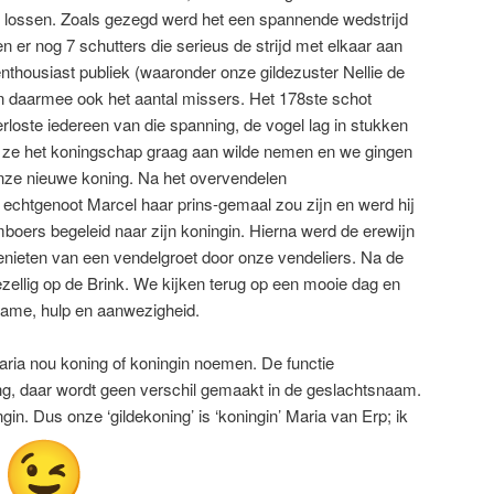
 te lossen. Zoals gezegd werd het een spannende wedstrijd
n er nog 7 schutters die serieus de strijd met elkaar aan
nthousiast publiek (waaronder onze gildezuster Nellie de
 daarmee ook het aantal missers. Het 178ste schot
loste iedereen van die spanning, de vogel lag in stukken
t ze het koningschap graag aan wilde nemen en we gingen
onze nieuwe koning. Na het overvendelen
echtgenoot Marcel haar prins-gemaal zou zijn en werd hij
boers begeleid naar zijn koningin. Hierna werd de erewijn
ieten van een vendelgroet door onze vendeliers. Na de
 gezellig op de Brink. We kijken terug op een mooie dag en
name, hulp en aanwezigheid.
ia nou koning of koningin noemen. De functie
ning, daar wordt geen verschil gemaakt in de geslachtsnaam.
gin. Dus onze ‘gildekoning’ is ‘koningin’ Maria van Erp; ik