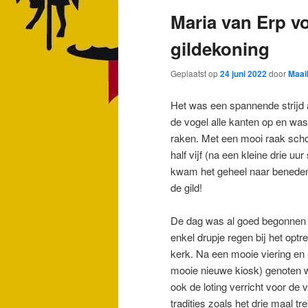
Maria van Erp vo
gildekoning
Geplaatst op
24 juni 2022
door
Maai
Het was een spannende strijd a
de vogel alle kanten op en wa
raken. Met een mooi raak scho
half vijf (na een kleine drie u
kwam het geheel naar beneden.
de gild!
De dag was al goed begonnen 
enkel drupje regen bij het opt
kerk. Na een mooie viering en
mooie nieuwe kiosk) genoten w
ook de loting verricht voor de 
tradities zoals het drie maal