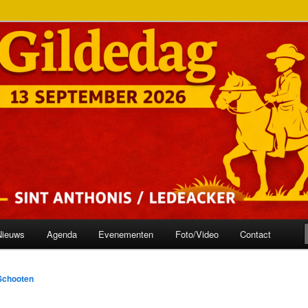
onis
ilde
Nieuws
Agenda
Evenementen
Foto/Video
Contact
Schooten