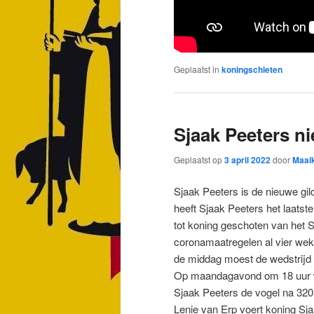
Geplaatst in
koningschieten
Sjaak Peeters n
Geplaatst op
3 april 2022
door
Maai
Sjaak Peeters is de nieuwe gi
heeft Sjaak Peeters het laats
tot koning geschoten van het S
coronamaatregelen al vier wek
de middag moest de wedstrijd 
Op maandagavond om 18 uur we
Sjaak Peeters de vogel na 320
Lenie van Erp voert koning Sj