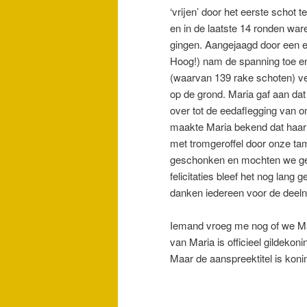
‘vrijen’ door het eerste schot
en in de laatste 14 ronden ware
gingen. Aangejaagd door een e
Hoog!) nam de spanning toe en
(waarvan 139 rake schoten) ver
op de grond. Maria gaf aan da
over tot de eedaflegging van 
maakte Maria bekend dat haar 
met tromgeroffel door onze tam
geschonken en mochten we gen
felicitaties bleef het nog lang
danken iedereen voor de deel
Iemand vroeg me nog of we Mar
van Maria is officieel gildeko
Maar de aanspreektitel is konin