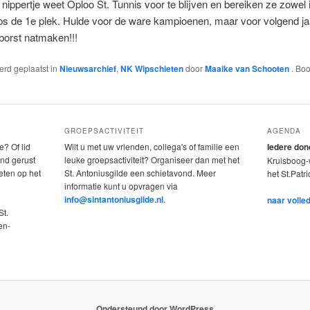
 nippertje weet Oploo St. Tunnis voor te blijven en bereiken ze zowel 
ps de 1e plek. Hulde voor de ware kampioenen, maar voor volgend ja
borst natmaken!!!
werd geplaatst in
Nieuwsarchief
,
NK Wipschieten
door
Maaike van Schooten
. Bo
GROEPSACTIVITEIT
AGENDA
e? Of lid
Wilt u met uw vrienden, collega's of familie een
Iedere do
nd gerust
leuke groepsactiviteit? Organiseer dan met het
Kruisboog-w
eten op het
St. Antoniusgilde een schietavond. Meer
het St.Patr
informatie kunt u opvragen via
info@sintantoniusgilde.nl
.
naar volle
St.
en-
Ondersteund door WordPress