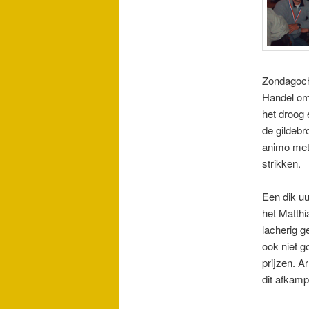
Zondagocht
Handel om 
het droog 
de gildebr
animo met 
strikken.
Een dik uu
het Matthi
lacherig g
ook niet g
prijzen. A
dit afkamp