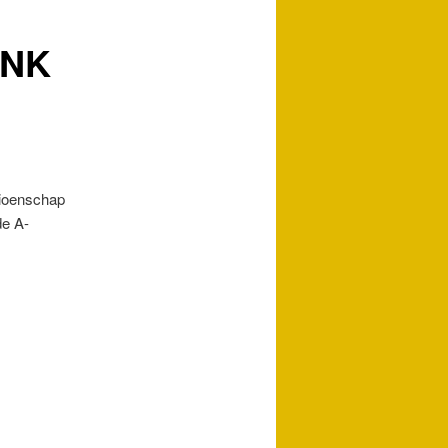
t NK
pioenschap
de A-