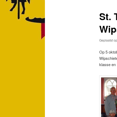
St. 
Wip
Geplaatst o
Op 5 okto
Wipschiete
klasse en 