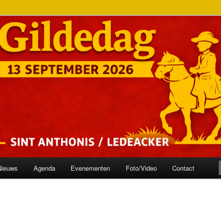
onis
ilde
Nieuws
Agenda
Evenementen
Foto/Video
Contact