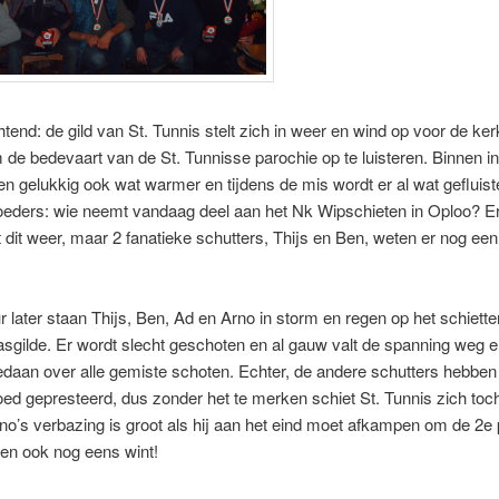
end: de gild van St. Tunnis stelt zich in weer en wind op voor de ke
de bedevaart van de St. Tunnisse parochie op te luisteren. Binnen in
en gelukkig ook wat warmer en tijdens de mis wordt er al wat gefluis
oeders: wie neemt vandaag deel aan het Nk Wipschieten in Oploo? Er
dit weer, maar 2 fanatieke schutters, Thijs en Ben, weten er nog een
r later staan Thijs, Ben, Ad en Arno in storm en regen op het schiette
asgilde. Er wordt slecht geschoten en al gauw valt de spanning weg e
edaan over alle gemiste schoten. Echter, de andere schutters hebben 
oed gepresteerd, dus zonder het te merken schiet St. Tunnis zich toch
rno’s verbazing is groot als hij aan het eind moet afkampen om de 2e 
en ook nog eens wint!