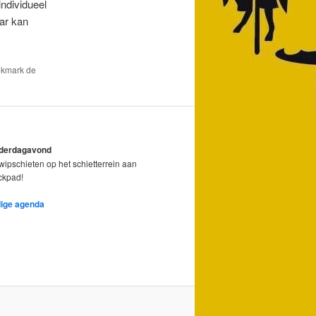
individueel
ar kan
okmark de
nderdagavond
ipschieten op het schietterrein aan
ickpad!
dige agenda