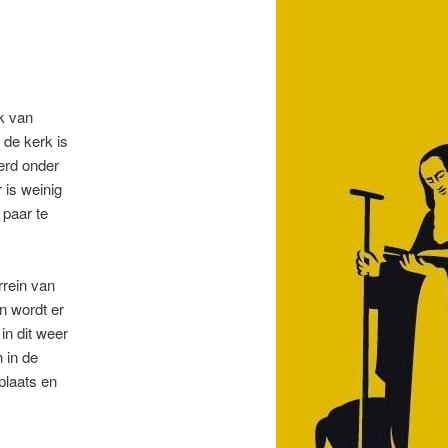
rk van
 de kerk is
terd onder
 is weinig
 paar te
rrein van
n wordt er
in dit weer
 in de
plaats en