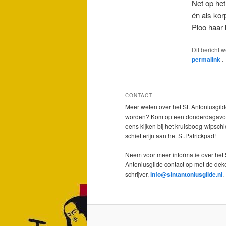
Net op het
én als kor
Ploo haar 
Dit bericht 
permalink
.
CONTACT
Meer weten over het St. Antoniusgild
worden? Kom op een donderdagavo
eens kijken bij het kruisboog-wipschi
schietterijn aan het St.Patrickpad!
Neem voor meer informatie over het 
Antoniusgilde contact op met de dek
schrijver,
info@sintantoniusgilde.nl
.