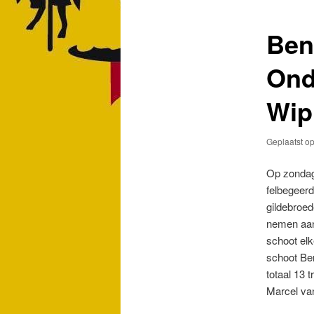
Ben
Ond
Wip
Geplaatst o
Op zondag
felbegeerd
gildebroed
nemen aan 
schoot el
schoot Ben
totaal 13 
Marcel van