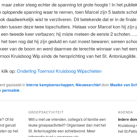
aar zeker steeg echter de spanning tot grote hoogte ! In het publi
 oplopende spanning waar te nemen, toen Marcel zijn 5 laatste scho
ok daadwerkelijk wist te verzilveren. Dit betekende dat er in de fina
en tussen deze twee topschutters. Helaas voor Marcel kon hij zijn p
 een tweede keer verbazen; hij miste meteen de eerste 2 schoten….
het toen nog dat hij zijn geduld en rust moest bewaren: sereen schoo
 keer van de boom en werd daarmee de terechte winnaar van het eer
rnooi Kruisboog Wip sinds de heroprichting van het St. Antoniusgilde.
 klik op:
Onderling Toernooi Kruisboog Wipschieten
werd geplaatst in
Interne kampioenschappen
,
Nieuwsarchief
door
Maaike van Sc
de
permalink
.
GROEPSACTIVITEIT
AGENDA
e? Of lid
Wilt u met uw vrienden, collega's of familie een
Iedere do
nd gerust
leuke groepsactiviteit? Organiseer dan met het
Kruisboog-w
eten op het
St. Antoniusgilde een schietavond. Meer
het St.Patr
informatie kunt u opvragen via