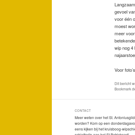
Langzaam m
gevoel van
voor één o
moest word
meer voor
betekende 
wip nog 4
najaarstoe
Voor foto’s
Dit bericht 
Bookmark 
CONTACT
Meer weten over het St. Antoniusgild
worden? Kom op een donderdagavo
eens kijken bij het kruisboog-wipschi
schietterijn aan het St.Patrickpad!