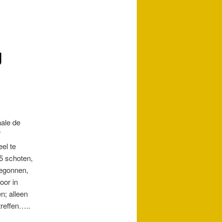
g
ale de
7
el te
5 schoten,
begonnen,
oor in
n; alleen
treffen…..