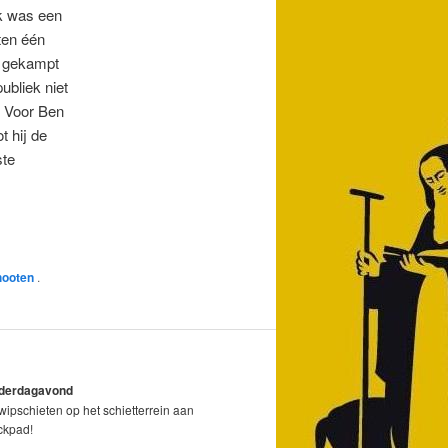
ek was een
ten één
le gekampt
ubliek niet
. Voor Ben
t hij de
ste
hooten
.
nderdagavond
ipschieten op het schietterrein aan
ickpad!