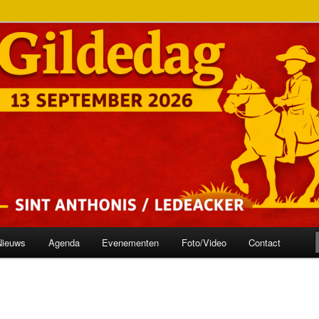
onis
ilde
Nieuws
Agenda
Evenementen
Foto/Video
Contact