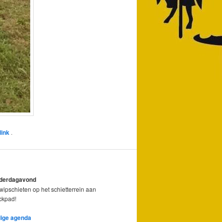
link
.
nderdagavond
ipschieten op het schietterrein aan
ickpad!
dige agenda