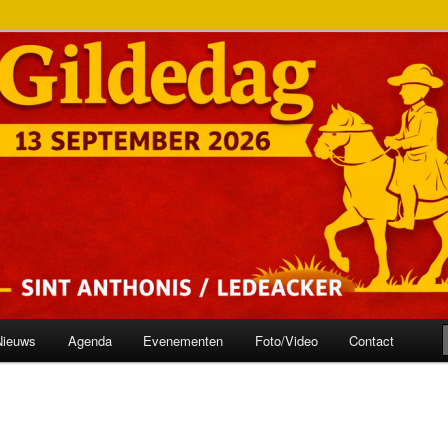
onis
ilde
Nieuws
Agenda
Evenementen
Foto/Video
Contact