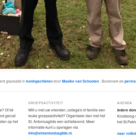
werd geplaatst in
koningschieten
door
Maaike van Schooten
. Bookmark de
perma
GROEPSACTIVITEIT
AGENDA
e? Of lid
Wilt u met uw vrienden, collega's of familie een
Iedere do
nd gerust
leuke groepsactiviteit? Organiseer dan met het
Kruisboog-w
eten op het
St. Antoniusgilde een schietavond. Meer
het St.Patr
informatie kunt u opvragen via
info@sintantoniusgilde.nl
.
naar volle