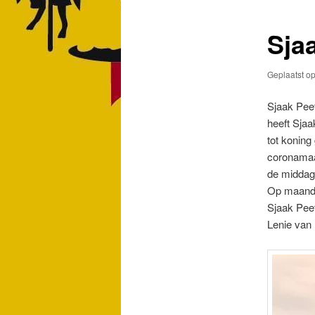
Sja
Geplaatst o
Sjaak Peet
heeft Sjaa
tot koning
coronamaat
de middag
Op maanda
Sjaak Pee
Lenie van 