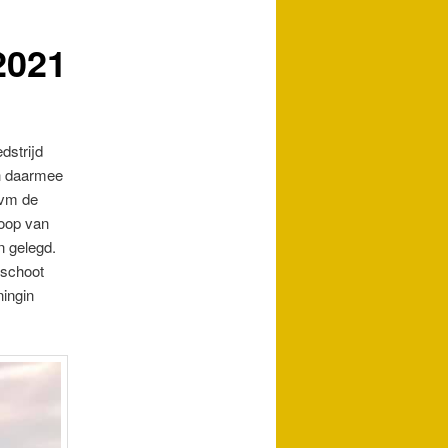
2021
dstrijd
ch daarmee
ivm de
loop van
n gelegd.
 schoot
ingin