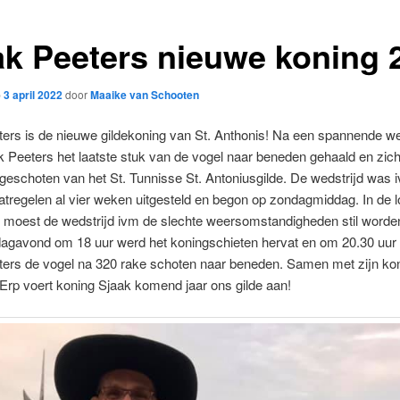
ak Peeters nieuwe koning 
p
3 april 2022
door
Maaike van Schooten
ers is de nieuwe gildekoning van St. Anthonis! Na een spannende we
k Peeters het laatste stuk van de vogel naar beneden gehaald en zi
 geschoten van het St. Tunnisse St. Antoniusgilde. De wedstrijd was 
regelen al vier weken uitgesteld en begon op zondagmiddag. In de 
 moest de wedstrijd ivm de slechte weersomstandigheden stil worde
gavond om 18 uur werd het koningschieten hervat en om 20.30 uur
ters de vogel na 320 rake schoten naar beneden. Samen met zijn kon
Erp voert koning Sjaak komend jaar ons gilde aan!