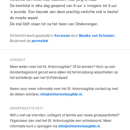
De kerststal is elke dag geopend van 9 uur ’s morgens tot 9 uur
’s avonds. Een bezoek aan deze prachtig verlichte stal is beslist
de moeite waard.
De stal blijft staan tot na het feest van Driekoningen.
Dit bericht werd geplaatst in
Kerststal
door
Maaike van Schooten
.
Bookmark de
permalink
.
CONTACT
Meer weten over het St. Antoniusgilde? Of lid worden? Kom op een
donderdagavond gerust eens kijken bij het kruisboog-wipschieten op
het schietterijn aan het St.Patrickpad!
Neem voor meer informatie over het St. Antoniusgilde contact op met
de deken-schrijver,
info@sintantoniusgilde.nl
.
GROEPSACTIVITEIT
Wilt u met uw vrienden, collega's of familie een leuke groepsactiviteit?
Organiseer dan met het St. Antoniusgilde een schietavond. Meer
informatie kunt u opvragen via
info@sintantoniusgilde.nl
.