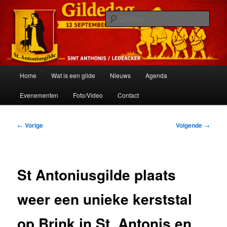
Spring
Het schuttersgilde van St. Anthonis
naar
Zoek
de
primaire
St. Antoniusgilde
inhoud
Hoofdmenu
Home
Wat is een gilde
Nieuws
Agenda
Evenementen
Foto/Video
Contact
Bericht
←
Vorige
Volgende
→
navigatie
St Antoniusgilde plaats
weer een unieke kerststal
op Brink in St. Antonis en