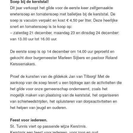
Soep bij de kerststal!
Dit jaar verkoopt het gilde voor de eerste keer zelfgemaakte
erwtensoep en tomatensoep met balletjes bij de kerststal. De
soep is vacuüm verpakt en kost € 4,50 per liter. Deze heerlijke
snert en tomatensoep is te koop op:
– zaterdag 21 december, maandag 23 en dinsdag 24 december:
van 13.00 uur tot 16.00 uur.
De eerste soep is op 14 december om 14.00 uur geproefd en
gekocht door burgemeester Marleen Sijbers en pastoor Roland
Kerssemakers.
Proef de kunsten van de gildekok Jan van Tilborg! Met de
aankoop van de soep levert u een bijdrage aan de activiteiten die
het gilde voor onze gemeenschap onderneemt, zoals het
mogelijk maken van plaatsing van de kerststal, het organiseren
van schietwedstrijden, het opluisteren van dorpsactiviteiten en
het helpen van jeugd en ouderen.
Feest voor iedereen.
St. Tunnis viert op passende wijze Kerstmis.
Kerstmis een feest voor iedereen, voor jong en oud.