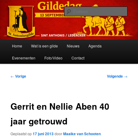
Spring
Het schuttersgilde van St. Anthonis
naar
Zoek
de
primaire
St. Antoniusgilde
inhoud
Hoofdmenu
Home
Wat is een gilde
Nieuws
Agenda
Evenementen
Foto/Video
Contact
Bericht
←
Vorige
Volgende
→
navigatie
Gerrit en Nellie Aben 40
jaar getrouwd
Geplaatst op
17 juni 2013
door
Maaike van Schooten