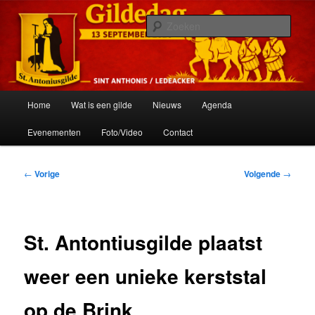
Spring
Het schuttersgilde van St. Anthonis
naar
Zoek
de
primaire
St. Antoniusgilde
inhoud
Hoofdmenu
Home
Wat is een gilde
Nieuws
Agenda
Evenementen
Foto/Video
Contact
Bericht
←
Vorige
Volgende
→
navigatie
St. Antontiusgilde plaatst
weer een unieke kerststal
op de Brink