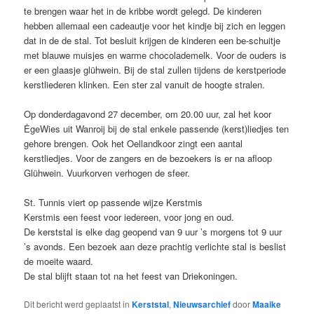
te brengen waar het in de kribbe wordt gelegd. De kinderen
hebben allemaal een cadeautje voor het kindje bij zich en leggen
dat in de de stal. Tot besluit krijgen de kinderen een be-schuitje
met blauwe muisjes en warme chocolademelk. Voor de ouders is
er een glaasje glühwein. Bij de stal zullen tijdens de kerstperiode
kerstliederen klinken. Een ster zal vanuit de hoogte stralen.
Op donderdagavond 27 december, om 20.00 uur, zal het koor
ĖgeWies uit Wanroij bij de stal enkele passende (kerst)liedjes ten
gehore brengen. Ook het Oellandkoor zingt een aantal
kerstliedjes. Voor de zangers en de bezoekers is er na afloop
Glühwein. Vuurkorven verhogen de sfeer.
St. Tunnis viert op passende wijze Kerstmis
Kerstmis een feest voor iedereen, voor jong en oud.
De kerststal is elke dag geopend van 9 uur ’s morgens tot 9 uur
’s avonds. Een bezoek aan deze prachtig verlichte stal is beslist
de moeite waard.
De stal blijft staan tot na het feest van Driekoningen.
Dit bericht werd geplaatst in
Kerststal
,
Nieuwsarchief
door
Maaike