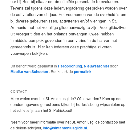
uur bij Bos bij elkaar om de officiële presentatie te evalueren.
Tevens zal tijdens deze ledenvergadering gesproken worden over
de activiteiten van dit jaar. Het voornemen van de overheid is om
bij diverse gebeurtenissen, activiteiten en/of vieringen in St.
Anthonis met het voltallige gilde aanwezig te zijn. Veel gildezilver
uit vroeger tijden en het onlangs ontvangen juweel hebben
inmiddels een plek gevonden in een vitrine in de hal van het
gemeentehuis. Hier kan iedereen deze prachtige zilveren
voorwerpen bekijken.
Dit bericht werd geplaatst in
Heroprichting
,
Nieuwsarchief
door
Maaike van Schooten
. Bookmark de
permalink
.
CONTACT
Meer weten over het St. Antoniusgilde? Of lid worden? Kom op een
donderdagavond gerust eens kijken bij het kruisboog-wipschieten op
het schietterijn aan het St.Patrickpad!
Neem voor meer informatie over het St. Antoniusgilde contact op met
de deken-schrijver,
info@sintantoniusgilde.nl
.