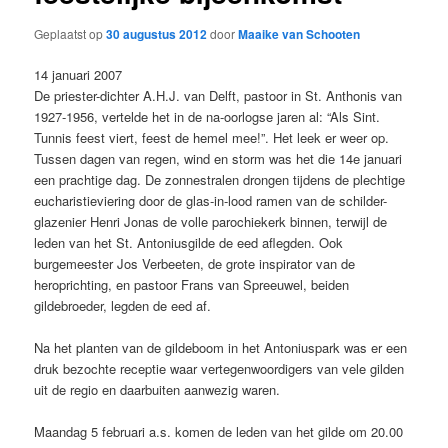
Geplaatst op
30 augustus 2012
door
Maaike van Schooten
14 januari 2007
De priester-dichter A.H.J. van Delft, pastoor in St. Anthonis van
1927-1956, vertelde het in de na-oorlogse jaren al: “Als Sint.
Tunnis feest viert, feest de hemel mee!”. Het leek er weer op.
Tussen dagen van regen, wind en storm was het die 14e januari
een prachtige dag. De zonnestralen drongen tijdens de plechtige
eucharistieviering door de glas-in-lood ramen van de schilder-
glazenier Henri Jonas de volle parochiekerk binnen, terwijl de
leden van het St. Antoniusgilde de eed aflegden. Ook
burgemeester Jos Verbeeten, de grote inspirator van de
heroprichting, en pastoor Frans van Spreeuwel, beiden
gildebroeder, legden de eed af.
Na het planten van de gildeboom in het Antoniuspark was er een
druk bezochte receptie waar vertegenwoordigers van vele gilden
uit de regio en daarbuiten aanwezig waren.
Maandag 5 februari a.s. komen de leden van het gilde om 20.00