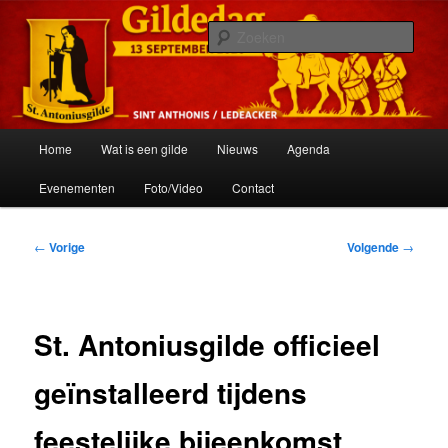
Spring
Het schuttersgilde van St. Anthonis
naar
Zoek
de
primaire
St. Antoniusgilde
inhoud
Hoofdmenu
Home
Wat is een gilde
Nieuws
Agenda
Evenementen
Foto/Video
Contact
Bericht
←
Vorige
Volgende
→
navigatie
St. Antoniusgilde officieel
geïnstalleerd tijdens
feestelijke bijeenkomst