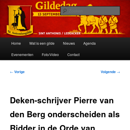
Spring
Het schuttersgilde van St. Anthonis
naar
Zoek
de
primaire
St. Antoniusgilde
inhoud
Hoofdmenu
Home
Wat is een gilde
Nieuws
Agenda
Evenementen
Foto/Video
Contact
Bericht
←
Vorige
Volgende
→
navigatie
Deken-schrijver Pierre van
den Berg onderscheiden als
Ridder in de Orde van