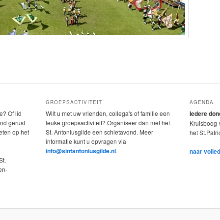
GROEPSACTIVITEIT
AGENDA
e? Of lid
Wilt u met uw vrienden, collega's of familie een
Iedere do
nd gerust
leuke groepsactiviteit? Organiseer dan met het
Kruisboog-w
eten op het
St. Antoniusgilde een schietavond. Meer
het St.Patr
informatie kunt u opvragen via
info@sintantoniusgilde.nl
.
naar volle
St.
en-