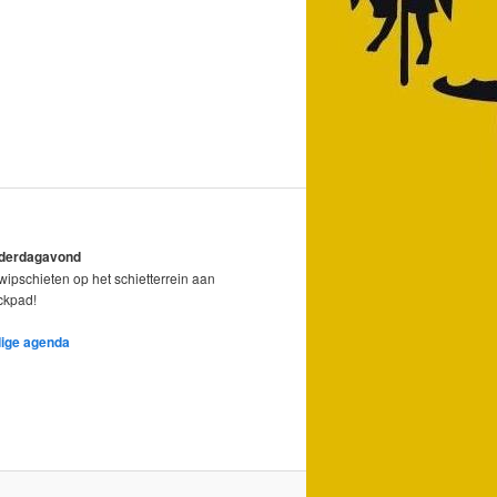
nderdagavond
ipschieten op het schietterrein aan
ickpad!
dige agenda