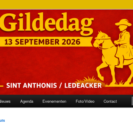
onis
ilde
Nieuws
Agenda
Evenementen
Foto/Video
Contact
uts