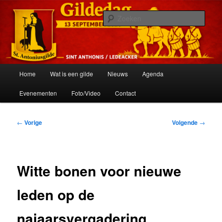
Spring
Het schuttersgilde van St. Anthonis
naar
Zoek
de
primaire
St. Antoniusgilde
inhoud
Hoofdmenu
Home
Wat is een gilde
Nieuws
Agenda
Evenementen
Foto/Video
Contact
Bericht
←
Vorige
Volgende
→
navigatie
Witte bonen voor nieuwe
leden op de
najaarsvergadering