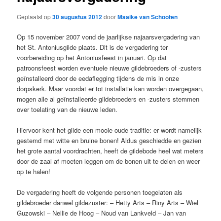
Geplaatst op
30 augustus 2012
door
Maaike van Schooten
Op 15 november 2007 vond de jaarlijkse najaarsvergadering van
het St. Antoniusgilde plaats. Dit is de vergadering ter
voorbereiding op het Antoniusfeest in januari. Op dat
patroonsfeest worden eventuele nieuwe gildebroeders of -zusters
geïnstalleerd door de eedaflegging tijdens de mis in onze
dorpskerk. Maar voordat er tot installatie kan worden overgegaan,
mogen alle al geïnstalleerde gildebroeders en -zusters stemmen
over toelating van de nieuwe leden.
Hiervoor kent het gilde een mooie oude traditie: er wordt namelijk
gestemd met witte en bruine bonen! Aldus geschiedde en gezien
het grote aantal voordrachten, heeft de gildebode heel wat meters
door de zaal af moeten leggen om de bonen uit te delen en weer
op te halen!
De vergadering heeft de volgende personen toegelaten als
gildebroeder danwel gildezuster: – Hetty Arts – Riny Arts – Wiel
Guzowski – Nellie de Hoog – Noud van Lankveld – Jan van